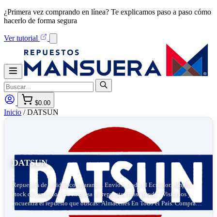
¿Primera vez comprando en línea? Te explicamos paso a paso cómo
hacerlo de forma segura
Ver tutorial
$0.00
Inicio
/
DATSUN
DATSUN
Repuestos de calidad con garantía. Envíos a todo el Ecuador. Amplio
stock de repuestos. La empresa de repuestos más grande. ¡Visítanos y
encuentra el repuesto que buscas! Almacenes En Todo el País. Compra
Repuestos 24/7. Repuestos Originales.