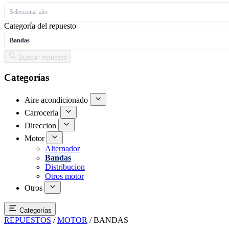
Seleccionar año
Categoría del repuesto
Bandas
Buscar repuesto
Categorías
Aire acondicionado
Carroceria
Direccion
Motor
Alternador
Bandas
Distribucion
Otros motor
Otros
Categorías
REPUESTOS
/
MOTOR
/
BANDAS