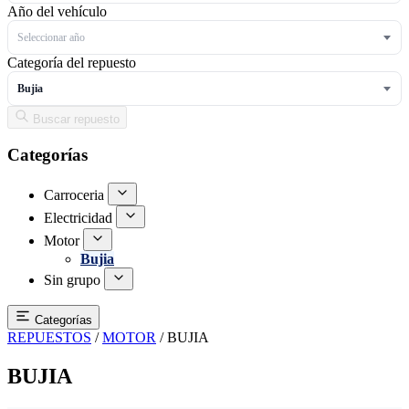
Año del vehículo
Seleccionar año
Categoría del repuesto
Bujia
Buscar repuesto
Categorías
Carroceria
Electricidad
Motor
Bujia
Sin grupo
Categorías
REPUESTOS
/
MOTOR
/
BUJIA
BUJIA