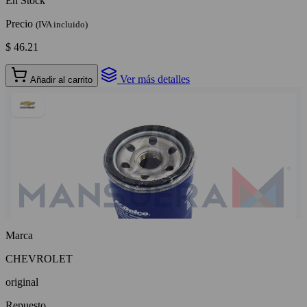
En Stock
Precio
(IVA incluido)
$ 46.21
Ver más detalles
Añadir al carrito
Marca
CHEVROLET
original
Repuesto