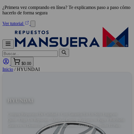
¿Primera vez comprando en línea? Te explicamos paso a paso cómo
hacerlo de forma segura
Ver tutorial
$0.00
Inicio
/
HYUNDAI
HYUNDAI
Compra Repuestos De Calidad y Con Garantía En Un Solo Lugar en
Quito. Elige Un Repuesto, Añade al Carrito, Registra tu Pago y Recíbelo
Gratis en tu Domicilio. Repuestos Alternos. Envío Gratis Todo El País.
Repuestos Originales. Amplio Stock.