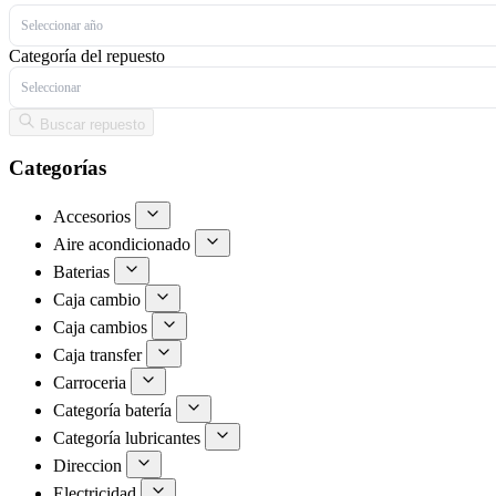
Seleccionar año
Categoría del repuesto
Seleccionar
Buscar repuesto
Categorías
Accesorios
Aire acondicionado
Baterias
Caja cambio
Caja cambios
Caja transfer
Carroceria
Categoría batería
Categoría lubricantes
Direccion
Electricidad