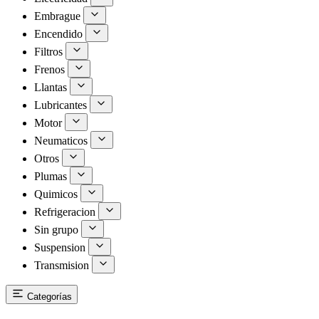
Embrague
Encendido
Filtros
Frenos
Llantas
Lubricantes
Motor
Neumaticos
Otros
Plumas
Quimicos
Refrigeracion
Sin grupo
Suspension
Transmision
Categorías