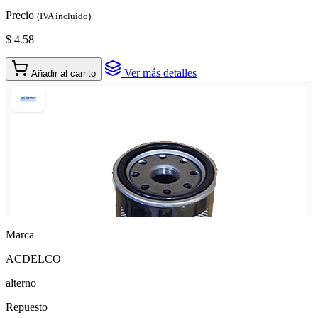
Precio
(IVA incluido)
$ 4.58
Ver más detalles
Añadir al carrito
Marca
ACDELCO
alterno
Repuesto