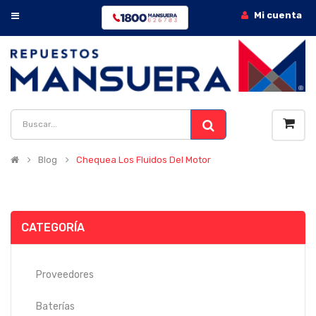
Mi cuenta
Blog
Chequea Los Fluidos Del Motor
CATEGORÍA
Proveedores
Baterías