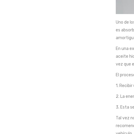
Uno de lo
es absorb
amortigua
En una ex
aceite hi
vez que e
El proces
1. Recibi
2. La ene
3. Esta s
Tal vez n
recomend
vehículo.