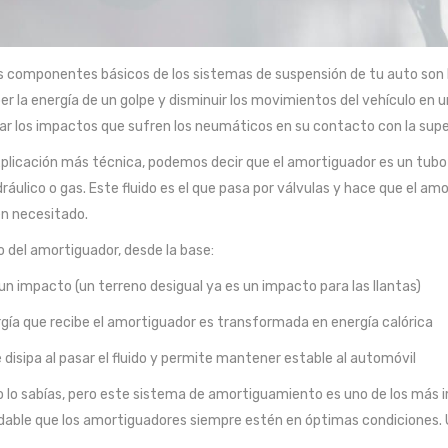
s componentes básicos de los sistemas de suspensión de tu auto son 
er la energía de un golpe y disminuir los movimientos del vehículo en u
r los impactos que sufren los neumáticos en su contacto con la super
plicación más técnica, podemos decir que el amortiguador es un tubo d
dráulico o gas. Este fluido es el que pasa por válvulas y hace que el am
n necesitado.
o del amortiguador, desde la base:
r un impacto (un terreno desigual ya es un impacto para las llantas)
rgía que recibe el amortiguador es transformada en energía calórica
e disipa al pasar el fluido y permite mantener estable al automóvil
o lo sabías, pero este sistema de amortiguamiento es uno de los más i
able que los amortiguadores siempre estén en óptimas condiciones. U