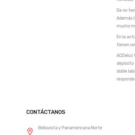
De no ten
Además la
mucho may
En la act
tienen un
ACDelco t
depósito 
doble lab
responde 
CONTÁCTANOS
Bellavista y Panamericana Norte