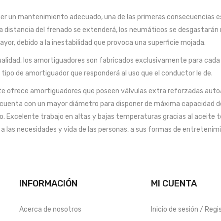
er un mantenimiento adecuado, una de las primeras consecuencias es 
 distancia del frenado se extenderá, los neumáticos se desgastarán má
or, debido a la inestabilidad que provoca una superficie mojada.
ualidad, los amortiguadores son fabricados exclusivamente para cada t
 tipo de amortiguador que responderá al uso que el conductor le de.
e ofrece amortiguadores que poseen válvulas extra reforzadas autoaj
cuenta con un mayor diámetro para disponer de máxima capacidad de a
io. Excelente trabajo en altas y bajas temperaturas gracias al aceite 
a las necesidades y vida de las personas, a sus formas de entretenimie
INFORMACIÓN
MI CUENTA
Acerca de nosotros
Inicio de sesión / Regi