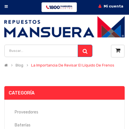
Mi cuenta
Blog
La Importancia De Revisar El Líquido De Frenos
CATEGORÍA
Proveedores
Baterías