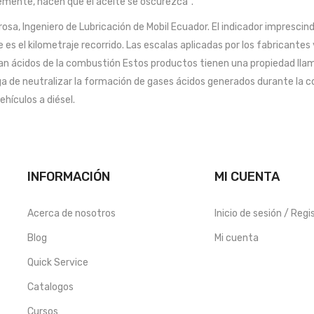
emente, hacen que el aceite se oscurezca“.
rosa, Ingeniero de Lubricación de Mobil Ecuador. El indicador imprescind
e es el kilometraje recorrido. Las escalas aplicadas por los fabricantes
an ácidos de la combustión Estos productos tienen una propiedad llam
a de neutralizar la formación de gases ácidos generados durante la 
ehículos a diésel.
INFORMACIÓN
MI CUENTA
Acerca de nosotros
Inicio de sesión / Regi
Blog
Mi cuenta
Quick Service
Catalogos
Cursos