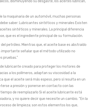
licos, disminuyendo su desgaste, los aceites lubrican,
 de la maquinaria de un automóvil, muchas personas
debe saber: Lubricantes sintéticos y minerales Existen
ceites sintéticos y minerales. La principal diferencia
, que es el ingrediente principal de su formulación.
 del petróleo. Mientras que, el aceite base es abstraído
 importante señalar que el método utilizado no
es pruebas.”
 de lubricante creado para proteger los motores de
ias a los polímeros, adaptan su viscosidad a la
a que el aceite será más espeso, pero sí resulta en un
erse a presión y ponerse en contacto con las
s tiempo de reemplazarlo Si el aceite lubricante está
iadora, y no quiere decir que necesite un cambio. “En la
proceso de limpieza; son estos elementos los que,