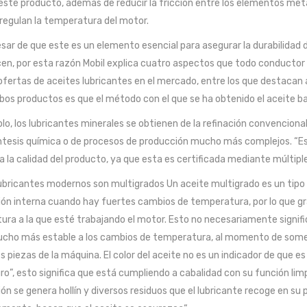
este producto, además de reducir la fricción entre los elementos metá
 regulan la temperatura del motor.
esar de que este es un elemento esencial para asegurar la durabilidad
n, por esta razón Mobil explica cuatro aspectos que todo conductor 
ofertas de aceites lubricantes en el mercado, entre los que destacan a
os productos es que el método con el que se ha obtenido el aceite base
lo, los lubricantes minerales se obtienen de la refinación convencional
ntesis química o de procesos de producción mucho más complejos. “Es
 la calidad del producto, ya que esta es certificada mediante múltipl
ubricantes modernos son multigrados Un aceite multigrado es un tipo
n interna cuando hay fuertes cambios de temperatura, por lo que grac
ra a la que esté trabajando el motor. Esto no necesariamente signific
ucho más estable a los cambios de temperatura, al momento de somet
s piezas de la máquina. El color del aceite no es un indicador de que e
o”, esto significa que está cumpliendo a cabalidad con su función limp
n se genera hollín y diversos residuos que el lubricante recoge en su 