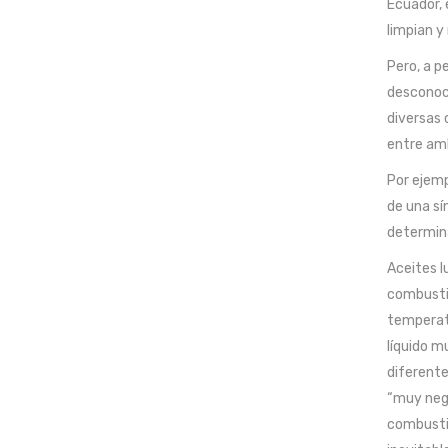
Ecuador, 
limpian y
Pero, a p
desconoce
diversas 
entre amb
Por ejemp
de una sí
determina
Aceites l
combustió
temperatu
líquido m
diferente
“muy negr
combustió