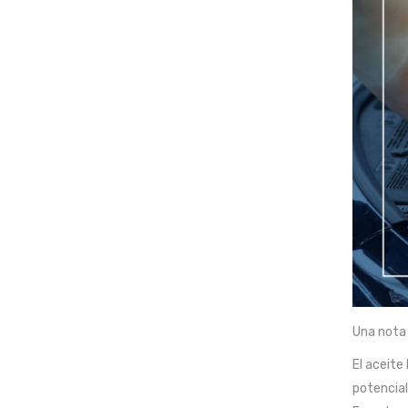
Una nota 
El aceite
potencial