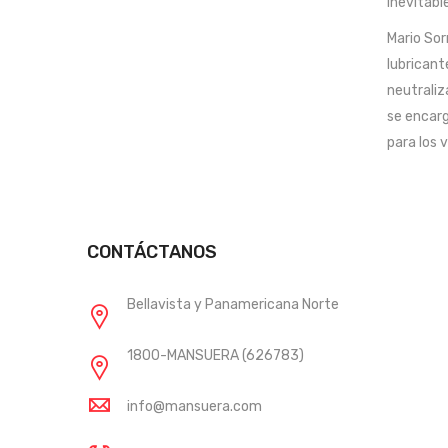
inevitabl
Mario Sor
lubricant
neutraliz
se encarg
para los v
CONTÁCTANOS
Bellavista y Panamericana Norte
1800-MANSUERA (626783)
info@mansuera.com